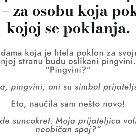
– za osobu koja pok
kojoj se poklanja.
dama koja je htela poklon za svoju 
šnjoj stranu budu oslikani pingvini
“Pingvini?“
, pingvini, oni su simbol prijatelj
Eto, naučila sam nešto novo!
e suncokret. Moja prijateljica voli 
neobičan spoj?“