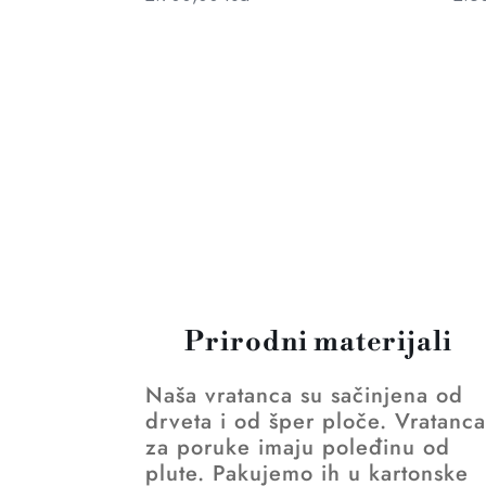
Prirodni materijali
Naša vratanca su sačinjena od
drveta i od šper ploče. Vratanc
za poruke imaju poleđinu od
plute. Pakujemo ih u kartonske