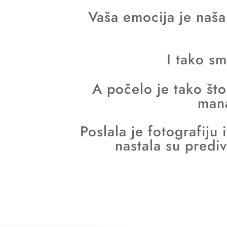
Vaša emocija je naša
I tako sm
A počelo je tako što
mana
Poslala je fotografiju 
nastala su predi