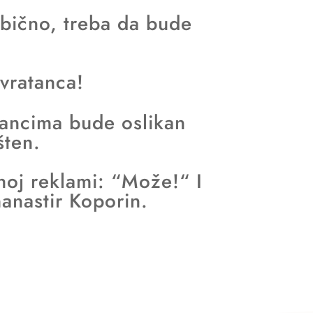
obično, treba da bude
 vratanca!
atancima bude oslikan
šten.
oj reklami: “Može!“ I
manastir Koporin.