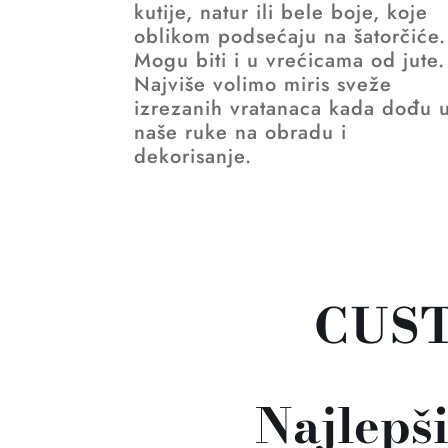
kutije, natur ili bele boje, koje
oblikom podsećaju na šatorčiće.
Mogu biti i u vrećicama od jute.
Najviše volimo miris sveže
izrezanih vratanaca kada dođu 
naše ruke na obradu i
dekorisanje.
CUS
Najlepši