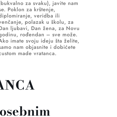
(bukvalno za svaku), javite nam
se. Poklon za krštenje,
diplomiranje, veridba ili
venčanje, polazak u školu, za
Dan ljubavi, Dan žena, za Novu
godinu, rođendan – sve može.
Ako imate svoju ideju šta želite,
samo nam objasnite i dobićete
custom made vratanca.
ANCA
 posebnim