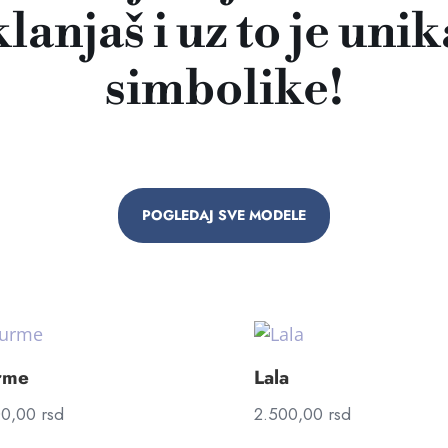
anjaš i uz to je unik
simbolike!
POGLEDAJ SVE MODELE
rme
Lala
00,00
rsd
2.500,00
rsd