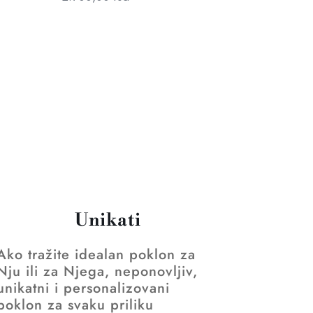
Unikati
Ako tražite idealan poklon za
Nju ili za Njega, neponovljiv,
unikatni i personalizovani
poklon za svaku priliku