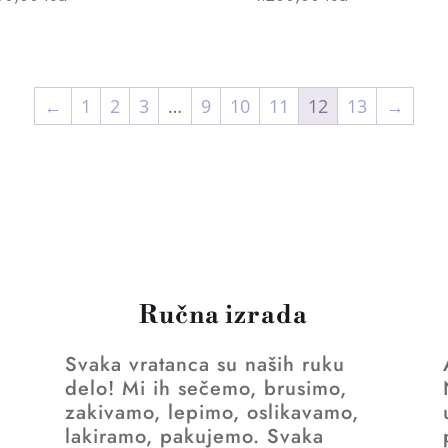
←
1
2
3
…
9
10
11
12
13
→
Ručna izrada
Svaka vratanca su naših ruku
a
delo! Mi ih sečemo, brusimo,
zakivamo, lepimo, oslikavamo,
lakiramo, pakujemo. Svaka