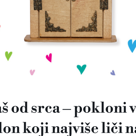
 od srca – pokloni 
n koji najviše liči n