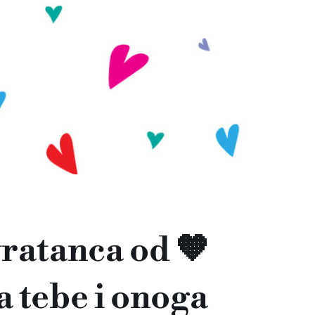
vratanca od 🧡
a tebe i onoga