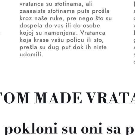
vratanca su stotinama, ali
zaaaaista stotinama puta prošla
kroz naše ruke, pre nego što su
dospela do vas ili do osobe
u
kojoj su namenjena. Vratanca
koja krase vašu policu ili sto,
prešla su dug put dok ih niste
udomili.
TOM MADE VRAT
 pokloni su oni sa