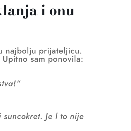
lanja i onu
najbolju prijateljicu.
. Upitno sam ponovila:
stva!“
suncokret. Je l to nije