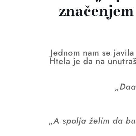
značenjem 
Jednom nam se javila 
Htela je da na unutra
„Daaa
„A spolja želim da bud