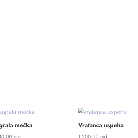
grala mečka
Vratanca uspeha
00,00
rsd
1.200,00
rsd