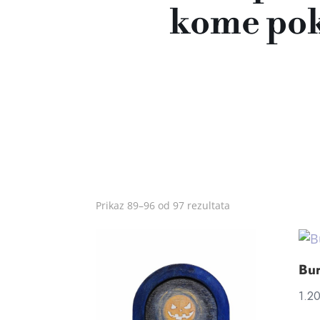
kome pokl
Prikaz 89–96 od 97 rezultata
Bu
1.2