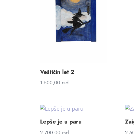
Veštičin let 2
1.500,00
rsd
Lepše je u paru
Zai
2.700,00
rsd
2.5